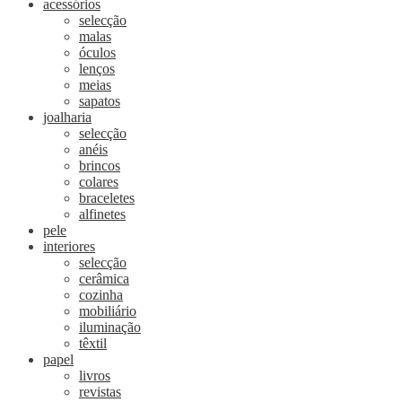
acessórios
selecção
malas
óculos
lenços
meias
sapatos
joalharia
selecção
anéis
brincos
colares
braceletes
alfinetes
pele
interiores
selecção
cerâmica
cozinha
mobiliário
iluminação
têxtil
papel
livros
revistas