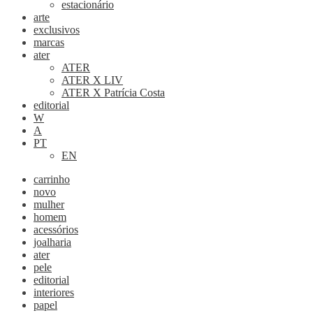
estacionário
arte
exclusivos
marcas
ater
ATER
ATER X LIV
ATER X Patrícia Costa
editorial
W
A
PT
EN
carrinho
novo
mulher
homem
acessórios
joalharia
ater
pele
editorial
interiores
papel