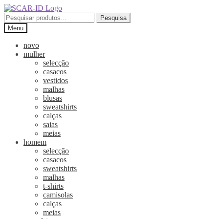
Ir
Saltar
para
para
Pesquisar
Pesquisa
a
o
por:
Menu
navegação
conteúdo
novo
mulher
selecção
casacos
vestidos
malhas
blusas
sweatshirts
calças
saias
meias
homem
selecção
casacos
sweatshirts
malhas
t-shirts
camisolas
calças
meias