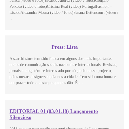
Faísca (video e fotos)Ricardo Andrez (video e fotos)Gonçalo
Peixoto (video e fotos)Cristina Real (video) PortugalFashion –
LisboaAlexandra Moura (video / fotos)Susana Bettencourt (video /
…
Press: Lista
A scar-id store tem sido falada em alguns dos mais importantes
meios de comunicação sociais nacionais e internacionais. Revistas,
jornais e blogs têm-se interessado por nós, pelo nosso projecto,
pelos nossos designers e pela nossa cidade. Tem sido uma honra e
um prazer todo o destaque que nos dão. É …
EDITORIAL 01 (03.01.18) Lançamento
Silencioso
2018 começa com aquilo que aqui chamamos de Lançamento