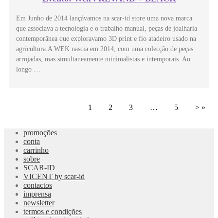
Em Junho de 2014 lançávamos na scar-id store uma nova marca
que associava a tecnologia e o trabalho manual, peças de joalharia
contemporânea que exploravamo 3D print e fio atadeiro usado na
agricultura.A WEK nascia em 2014, com uma colecção de peças
arrojadas, mas simultaneamente minimalistas e intemporais. Ao
longo …
1
2
3
…
5
> »
promoções
conta
carrinho
sobre
SCAR-ID
VICENT by scar-id
contactos
imprensa
newsletter
termos e condições