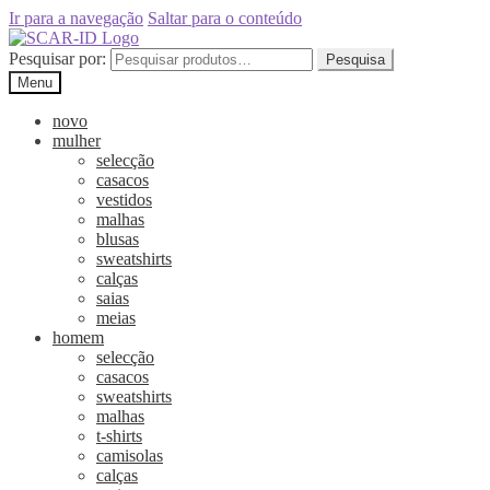
Ir para a navegação
Saltar para o conteúdo
Pesquisar por:
Pesquisa
Menu
novo
mulher
selecção
casacos
vestidos
malhas
blusas
sweatshirts
calças
saias
meias
homem
selecção
casacos
sweatshirts
malhas
t-shirts
camisolas
calças