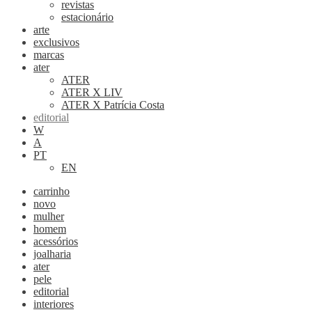
revistas
estacionário
arte
exclusivos
marcas
ater
ATER
ATER X LIV
ATER X Patrícia Costa
editorial
W
A
PT
EN
carrinho
novo
mulher
homem
acessórios
joalharia
ater
pele
editorial
interiores