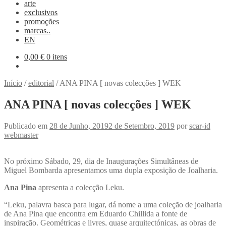
arte
exclusivos
promoções
marcas..
EN
0,00
€
0 itens
Início
/
editorial
/
ANA PINA [ novas colecções ] WEK
ANA PINA [ novas colecções ] WEK
Publicado em
28 de Junho, 2019
2 de Setembro, 2019
por
scar-id
webmaster
No próximo Sábado, 29, dia de Inaugurações Simultâneas de
Miguel Bombarda apresentamos uma dupla exposição de Joalharia.
Ana Pina
apresenta a colecção Leku.
“Leku, palavra basca para lugar, dá nome a uma coleção de joalharia
de Ana Pina que encontra em Eduardo Chillida a fonte de
inspiração. Geométricas e livres, quase arquitectónicas, as obras de