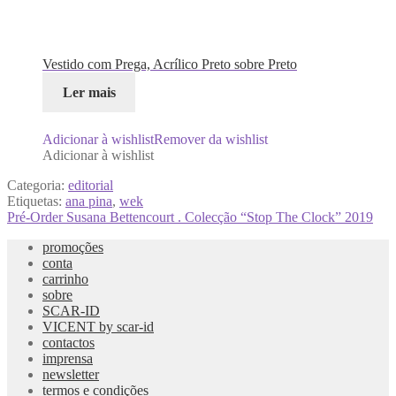
Vestido com Prega, Acrílico Preto sobre Preto
Ler mais
Adicionar à wishlist
Remover da wishlist
Adicionar à wishlist
Categoria:
editorial
Etiquetas:
ana pina
,
wek
Navegação
Artigo
Pré-Order Susana Bettencourt . Colecção “Stop The Clock” 2019
anterior:
de
promoções
conta
artigos
carrinho
sobre
SCAR-ID
VICENT by scar-id
contactos
imprensa
newsletter
termos e condições