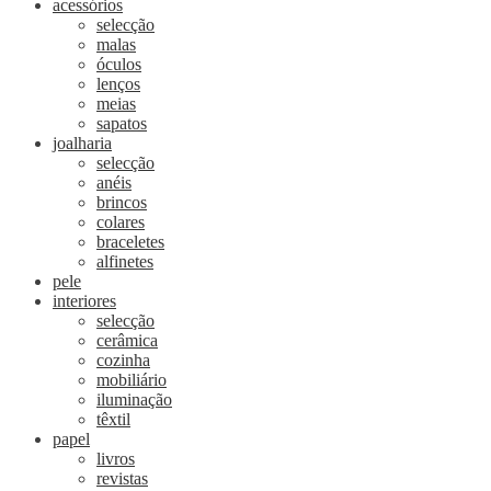
acessórios
selecção
malas
óculos
lenços
meias
sapatos
joalharia
selecção
anéis
brincos
colares
braceletes
alfinetes
pele
interiores
selecção
cerâmica
cozinha
mobiliário
iluminação
têxtil
papel
livros
revistas