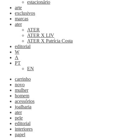
estacionário
arte
exclusivos
marcas
ater
ATER
ATER X LIV
ATER X Patrícia Costa
editorial
W
A
PT
EN
carrinho
novo
mulher
homem
acessórios
joalharia
ater
pele
editorial
interiores
papel