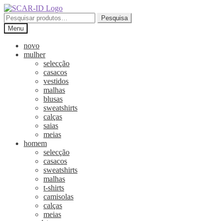
Ir
Saltar
para
para
Pesquisar
Pesquisa
a
o
por:
Menu
navegação
conteúdo
novo
mulher
selecção
casacos
vestidos
malhas
blusas
sweatshirts
calças
saias
meias
homem
selecção
casacos
sweatshirts
malhas
t-shirts
camisolas
calças
meias