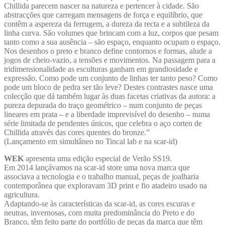
Chillida parecem nascer na natureza e pertencer à cidade. São
abstracções que carregam mensagens de força e equilíbrio, que
contêm a aspereza da ferrugem, a dureza da recta e a subtileza da
linha curva. São volumes que brincam com a luz, corpos que pesam
tanto como a sua ausência – são espaço, enquanto ocupam o espaço.
Nos desenhos o preto e branco define contornos e formas, alude a
jogos de cheio-vazio, a tensões e movimentos. Na passagem para a
tridimensionalidade as esculturas ganham em grandiosidade e
expressão. Como pode um conjunto de linhas ter tanto peso? Como
pode um bloco de pedra ser tão leve? Destes contrastes nasce uma
colecção que dá também lugar às duas facetas criativas da autora: a
pureza depurada do traço geométrico – num conjunto de peças
lineares em prata – e a liberdade imprevisível do desenho – numa
série limitada de pendentes únicos, que celebra o aço corten de
Chillida através das cores quentes do bronze.”
(Lançamento em simultâneo no Tincal lab e na scar-id)
WEK
apresenta uma edição especial de Verão SS19.
Em 2014 lançávamos na scar-id store uma nova marca que
associava a tecnologia e o trabalho manual, peças de joalharia
contemporânea que exploravam 3D print e fio atadeiro usado na
agricultura.
Adaptando-se às características da scar-id, as cores escuras e
neutras, invernosas, com muita predominância do Preto e do
Branco, têm feito parte do portfólio de peças da marca que têm