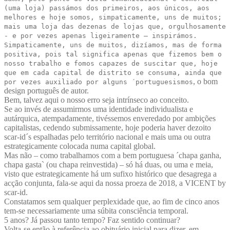
(uma loja) passámos dos primeiros, aos únicos, aos
melhores e hoje somos, simpaticamente, uns de muitos;
mais uma loja das dezenas de lojas que, orgulhosamente
- e por vezes apenas ligeiramente – inspirámos.
Simpaticamente, uns de muitos, dizíamos, mas de forma
positiva, pois tal significa apenas que fizemos bem o
nosso trabalho e fomos capazes de suscitar que, hoje
que em cada capital de distrito se consuma, ainda que
, o bom
por vezes auxiliado por alguns ´portuguesismos
design português de autor.
Bem, talvez aqui o nosso erro seja intrínseco ao conceito.
Se ao invés de assumirmos uma identidade individualista e
autárquica, atempadamente, tivéssemos enveredado por ambições
capitalistas, cedendo submissamente, hoje poderia haver dezoito
scar-id´s espalhadas pelo território nacional e mais uma ou outra
estrategicamente colocada numa capital global.
Mas não – como trabalhamos com a bem portuguesa ´chapa ganha,
chapa gasta` (ou chapa reinvestida) – só há duas, ou uma e meia,
visto que estrategicamente há um sufixo histórico que desagrega a
acção conjunta, fala-se aqui da nossa proeza de 2018, a VICENT by
scar-id.
Constatamos sem qualquer perplexidade que, ao fim de cinco anos
tem-se necessariamente uma súbita consciência temporal.
5 anos? Já passou tanto tempo? Faz sentido continuar?
Volta-se então à referência ao obituário inicial para dizer, em