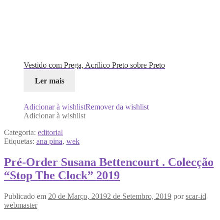
Vestido com Prega, Acrílico Preto sobre Preto
Ler mais
Adicionar à wishlist
Remover da wishlist
Adicionar à wishlist
Categoria:
editorial
Etiquetas:
ana pina
,
wek
Pré-Order Susana Bettencourt . Colecção
“Stop The Clock” 2019
Publicado em
20 de Março, 2019
2 de Setembro, 2019
por
scar-id
webmaster