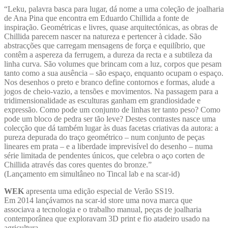
“Leku, palavra basca para lugar, dá nome a uma coleção de joalharia
de Ana Pina que encontra em Eduardo Chillida a fonte de
inspiração. Geométricas e livres, quase arquitectónicas, as obras de
Chillida parecem nascer na natureza e pertencer à cidade. São
abstracções que carregam mensagens de força e equilíbrio, que
contêm a aspereza da ferrugem, a dureza da recta e a subtileza da
linha curva. São volumes que brincam com a luz, corpos que pesam
tanto como a sua ausência – são espaço, enquanto ocupam o espaço.
Nos desenhos o preto e branco define contornos e formas, alude a
jogos de cheio-vazio, a tensões e movimentos. Na passagem para a
tridimensionalidade as esculturas ganham em grandiosidade e
expressão. Como pode um conjunto de linhas ter tanto peso? Como
pode um bloco de pedra ser tão leve? Destes contrastes nasce uma
colecção que dá também lugar às duas facetas criativas da autora: a
pureza depurada do traço geométrico – num conjunto de peças
lineares em prata – e a liberdade imprevisível do desenho – numa
série limitada de pendentes únicos, que celebra o aço corten de
Chillida através das cores quentes do bronze.”
(Lançamento em simultâneo no Tincal lab e na scar-id)
WEK
apresenta uma edição especial de Verão SS19.
Em 2014 lançávamos na scar-id store uma nova marca que
associava a tecnologia e o trabalho manual, peças de joalharia
contemporânea que exploravam 3D print e fio atadeiro usado na
agricultura.