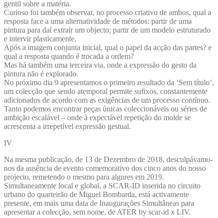
gentil sobre a matéria.
Curioso foi também observar, no processo criativo de ambos, qual a
resposta face a uma alternatividade de métodos: partir de uma
pintura para daí extrair um objecto; partir de um modelo estruturado
e intervir plasticamente.
Após a imagem conjunta inicial, qual o papel da acção das partes? e
qual a resposta quando é trocada a ordem?
Mas há também uma terceira via, onde a expressão do gesto da
pintura não é explorado.
No próximo dia 9 apresentamos o primeiro resultado da ‘Sem título’,
um colecção que sendo atemporal permite sufixos, constantemente
adicionados de acordo com as exigências de um processo contínuo.
Tanto podemos encontrar peças únicas coleccionáveis ou séries de
ambição escalável – onde à expectável repetição do molde se
acrescenta a irrepetível expressão gestual.
IV
Na mesma publicação, de 13 de Dezembro de 2018, desculpávamo-
nos da ausência de evento comemorativo dos cinco anos do nosso
projecto, remetendo o mesmo para algures em 2019.
Simultaneamente local e global, a SCAR-ID inserida no circuito
urbano do quarteirão de Miguel Bombarda, está activamente
presente, em mais uma data de Inaugurações Simultâneas para
apresentar a colecção, sem nome, de ATER by scar-id x LIV.