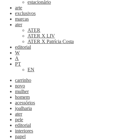
estacionário
arte
exclusivos
marcas
ater
ATER
ATER X LIV
ATER X Patrícia Costa
editorial
W
A
PT
EN
carrinho
novo
mulher
homem
acessórios
joalharia
ater
pele
editorial
interiores
papel