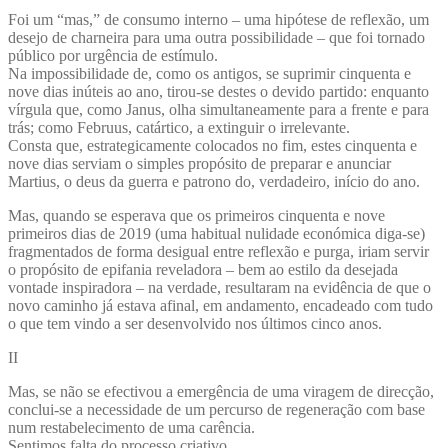
Foi um “mas,” de consumo interno – uma hipótese de reflexão, um
desejo de charneira para uma outra possibilidade – que foi tornado
público por urgência de estímulo.
Na impossibilidade de, como os antigos, se suprimir cinquenta e
nove dias inúteis ao ano, tirou-se destes o devido partido: enquanto
vírgula que, como Janus, olha simultaneamente para a frente e para
trás; como Februus, catártico, a extinguir o irrelevante.
Consta que, estrategicamente colocados no fim, estes cinquenta e
nove dias serviam o simples propósito de preparar e anunciar
Martius, o deus da guerra e patrono do, verdadeiro, início do ano.
Mas, quando se esperava que os primeiros cinquenta e nove
primeiros dias de 2019 (uma habitual nulidade económica diga-se)
fragmentados de forma desigual entre reflexão e purga, iriam servir
o propósito de epifania reveladora – bem ao estilo da desejada
vontade inspiradora – na verdade, resultaram na evidência de que o
novo caminho já estava afinal, em andamento, encadeado com tudo
o que tem vindo a ser desenvolvido nos últimos cinco anos.
II
Mas, se não se efectivou a emergência de uma viragem de direcção,
conclui-se a necessidade de um percurso de regeneração com base
num restabelecimento de uma carência.
Sentimos falta do processo criativo.