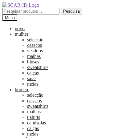
Ir
Saltar
para
para
Pesquisar
Pesquisa
a
o
por:
Menu
navegação
conteúdo
novo
mulher
selecção
casacos
vestidos
malhas
blusas
sweatshirts
calças
saias
meias
homem
selecção
casacos
sweatshirts
malhas
t-shirts
camisolas
calças
meias