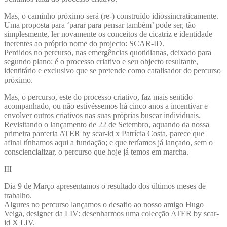
Mas, o caminho próximo será (re-) construído idiossincraticamente.
Uma proposta para ‘parar para pensar também’ pode ser, tão
simplesmente, ler novamente os conceitos de cicatriz e identidade
inerentes ao próprio nome do projecto: SCAR-ID.
Perdidos no percurso, nas emergências quotidianas, deixado para
segundo plano: é o processo criativo e seu objecto resultante,
identitário e exclusivo que se pretende como catalisador do percurso
próximo.
Mas, o percurso, este do processo criativo, faz mais sentido
acompanhado, ou não estivéssemos há cinco anos a incentivar e
envolver outros criativos nas suas próprias buscar individuais.
Revisitando o lançamento de 22 de Setembro, aquando da nossa
primeira parceria ATER by scar-id x Patrícia Costa, parece que
afinal tínhamos aqui a fundação; e que teríamos já lançado, sem o
consciencializar, o percurso que hoje já temos em marcha.
III
Dia 9 de Março apresentamos o resultado dos últimos meses de
trabalho.
Algures no percurso lançamos o desafio ao nosso amigo Hugo
Veiga, designer da LIV: desenharmos uma colecção ATER by scar-
id X LIV.