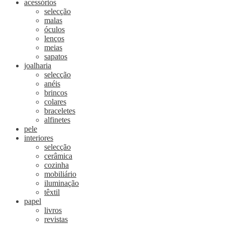
acessórios
selecção
malas
óculos
lenços
meias
sapatos
joalharia
selecção
anéis
brincos
colares
braceletes
alfinetes
pele
interiores
selecção
cerâmica
cozinha
mobiliário
iluminação
têxtil
papel
livros
revistas