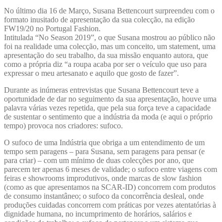
No último dia 16 de Março, Susana Bettencourt surpreendeu com o
formato inusitado de apresentação da sua colecção, na edição
FW19/20 no Portugal Fashion.
Intitulada “No Season 2019”, o que Susana mostrou ao público não
foi na realidade uma colecção, mas um conceito, um statement, uma
apresentação do seu trabalho, da sua missão enquanto autora, que
como a própria diz “a roupa acaba por ser o veículo que uso para
expressar o meu artesanato e aquilo que gosto de fazer”.
Durante as inúmeras entrevistas que Susana Bettencourt teve a
oportunidade de dar no seguimento da sua apresentação, houve uma
palavra várias vezes repetida, que pela sua força teve a capacidade
de sustentar o sentimento que a indústria da moda (e aqui o próprio
tempo) provoca nos criadores: sufoco.
O sufoco de uma Indústria que obriga a um entendimento de um
tempo sem paragens – para Susana, sem paragens para pensar (e
para criar) – com um mínimo de duas colecções por ano, que
parecem ter apenas 6 meses de validade; o sufoco entre viagens com
feiras e showrooms improdutivos, onde marcas de slow fashion
(como as que apresentamos na SCAR-ID) concorrem com produtos
de consumo instantâneo; o sufoco da concorrência desleal, onde
produções cuidadas concorrem com práticas por vezes atentatórias à
dignidade humana, no incumprimento de horários, salários e