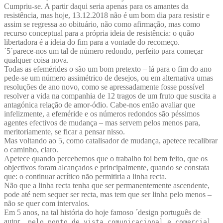
Cumpriu-se. A partir daqui seria apenas para os amantes da
resistência, mas hoje, 13.12.2018 não é um bom dia para resistir e
assim se regressa ao obituário, não como afirmação, mas como
recurso conceptual para a própria ideia de resistência: o quão
libertadora é a ideia do fim para a vontade do recomeço.
´5´parece-nos um tal de número redondo, perfeito para começar
qualquer coisa nova.
Todas as efemérides o são um bom pretexto – lá para o fim do ano
pede-se um número assimétrico de desejos, ou em alternativa umas
resoluções de ano novo, como se apressadamente fosse possível
resolver a vida na companhia de 12 tragos de um fruto que suscita a
antagónica relação de amor-ódio. Cabe-nos então avaliar que
infelizmente, a efeméride e os números redondos são péssimos
agentes efectivos de mudança – mas servem pelos menos para,
meritoriamente, se ficar a pensar nisso.
Mas voltando ao 5, como catalisador de mudança, apetece recalibrar
o caminho, claro.
Apetece quando percebemos que o trabalho foi bem feito, que os
objectivos foram alcançados e principalmente, quando se constata
que: o continuar acrítico não permitiria a linha recta.
Não que a linha recta tenha que ser permanentemente ascendente,
pode até nem sequer ser recta, mas tem que ser linha pelo menos –
não se quer com intervalos.
Em 5 anos, na tal história do hoje famoso ´design português de
autor
, pelo ponto de vista comunicacional e comercial