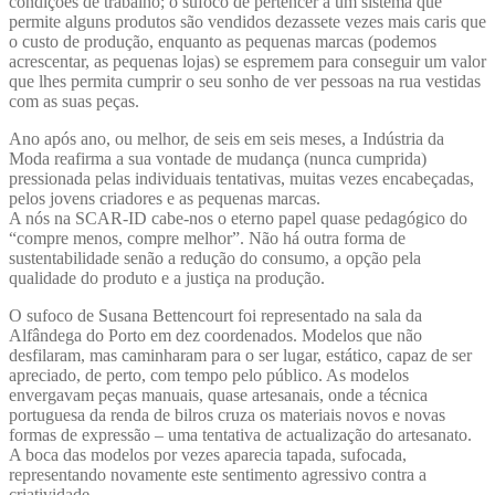
condições de trabalho; o sufoco de pertencer a um sistema que
permite alguns produtos são vendidos dezassete vezes mais caris que
o custo de produção, enquanto as pequenas marcas (podemos
acrescentar, as pequenas lojas) se espremem para conseguir um valor
que lhes permita cumprir o seu sonho de ver pessoas na rua vestidas
com as suas peças.
Ano após ano, ou melhor, de seis em seis meses, a Indústria da
Moda reafirma a sua vontade de mudança (nunca cumprida)
pressionada pelas individuais tentativas, muitas vezes encabeçadas,
pelos jovens criadores e as pequenas marcas.
A nós na SCAR-ID cabe-nos o eterno papel quase pedagógico do
“compre menos, compre melhor”. Não há outra forma de
sustentabilidade senão a redução do consumo, a opção pela
qualidade do produto e a justiça na produção.
O sufoco de Susana Bettencourt foi representado na sala da
Alfândega do Porto em dez coordenados. Modelos que não
desfilaram, mas caminharam para o ser lugar, estático, capaz de ser
apreciado, de perto, com tempo pelo público. As modelos
envergavam peças manuais, quase artesanais, onde a técnica
portuguesa da renda de bilros cruza os materiais novos e novas
formas de expressão – uma tentativa de actualização do artesanato.
A boca das modelos por vezes aparecia tapada, sufocada,
representando novamente este sentimento agressivo contra a
criatividade.