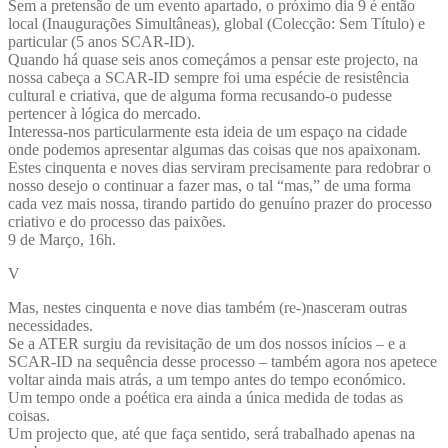
Sem a pretensão de um evento apartado, o próximo dia 9 é então
local (Inaugurações Simultâneas), global (Colecção: Sem Título) e
particular (5 anos SCAR-ID).
Quando há quase seis anos começámos a pensar este projecto, na
nossa cabeça a SCAR-ID sempre foi uma espécie de resistência
cultural e criativa, que de alguma forma recusando-o pudesse
pertencer à lógica do mercado.
Interessa-nos particularmente esta ideia de um espaço na cidade
onde podemos apresentar algumas das coisas que nos apaixonam.
Estes cinquenta e noves dias serviram precisamente para redobrar o
nosso desejo o continuar a fazer mas, o tal “mas,” de uma forma
cada vez mais nossa, tirando partido do genuíno prazer do processo
criativo e do processo das paixões.
9 de Março, 16h.
V
Mas, nestes cinquenta e nove dias também (re-)nasceram outras
necessidades.
Se a ATER surgiu da revisitação de um dos nossos inícios – e a
SCAR-ID na sequência desse processo – também agora nos apetece
voltar ainda mais atrás, a um tempo antes do tempo económico.
Um tempo onde a poética era ainda a única medida de todas as
coisas.
Um projecto que, até que faça sentido, será trabalhado apenas na