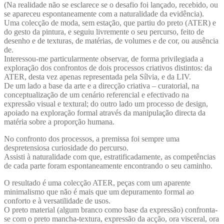
(Na realidade não se esclarece se o desafio foi lançado, recebido, ou
se apareceu espontaneamente com a naturalidade da evidência).
Uma colecção de moda, sem estação, que partiu do preto (ATER) e
do gesto da pintura, e seguiu livremente o seu percurso, feito de
desenho e de texturas, de matérias, de volumes e de cor, ou ausência
de.
Interessou-me particularmente observar, de forma privilegiada a
exploração dos confrontos de dois processos criativos distintos: da
ATER, desta vez apenas representada pela Sílvia, e da LIV.
De um lado a base da arte e a direcção criativa – curatorial, na
conceptualização de um cenário referencial e efectivado na
expressão visual e textural; do outro lado um processo de design,
apoiado na exploração formal através da manipulação directa da
matéria sobre a proporção humana.
No confronto dos processos, a premissa foi sempre uma
despretensiosa curiosidade do percurso.
Assisti à naturalidade com que, estratificadamente, as competências
de cada parte foram espontaneamente encontrando o seu caminho.
O resultado é uma colecção ATER, peças com um aparente
minimalismo que não é mais que um depuramento formal ao
conforto e à versatilidade de usos.
O preto material (algum branco como base da expressão) confronta-
se com o preto mancha-textura, expressão da acção, ora visceral, ora