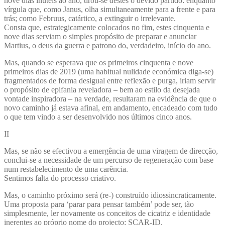
nove dias inúteis ao ano, tirou-se destes o devido partido: enquanto
vírgula que, como Janus, olha simultaneamente para a frente e para
trás; como Februus, catártico, a extinguir o irrelevante.
Consta que, estrategicamente colocados no fim, estes cinquenta e
nove dias serviam o simples propósito de preparar e anunciar
Martius, o deus da guerra e patrono do, verdadeiro, início do ano.
Mas, quando se esperava que os primeiros cinquenta e nove
primeiros dias de 2019 (uma habitual nulidade económica diga-se)
fragmentados de forma desigual entre reflexão e purga, iriam servir
o propósito de epifania reveladora – bem ao estilo da desejada
vontade inspiradora – na verdade, resultaram na evidência de que o
novo caminho já estava afinal, em andamento, encadeado com tudo
o que tem vindo a ser desenvolvido nos últimos cinco anos.
II
Mas, se não se efectivou a emergência de uma viragem de direcção,
conclui-se a necessidade de um percurso de regeneração com base
num restabelecimento de uma carência.
Sentimos falta do processo criativo.
Mas, o caminho próximo será (re-) construído idiossincraticamente.
Uma proposta para ‘parar para pensar também’ pode ser, tão
simplesmente, ler novamente os conceitos de cicatriz e identidade
inerentes ao próprio nome do projecto: SCAR-ID.