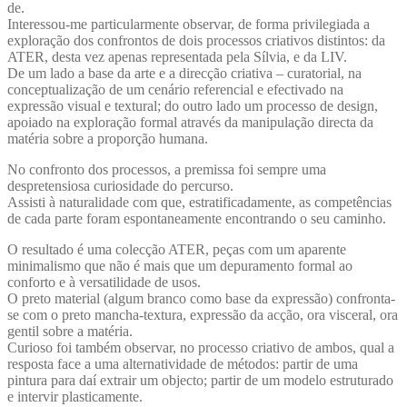
de.
Interessou-me particularmente observar, de forma privilegiada a
exploração dos confrontos de dois processos criativos distintos: da
ATER, desta vez apenas representada pela Sílvia, e da LIV.
De um lado a base da arte e a direcção criativa – curatorial, na
conceptualização de um cenário referencial e efectivado na
expressão visual e textural; do outro lado um processo de design,
apoiado na exploração formal através da manipulação directa da
matéria sobre a proporção humana.
No confronto dos processos, a premissa foi sempre uma
despretensiosa curiosidade do percurso.
Assisti à naturalidade com que, estratificadamente, as competências
de cada parte foram espontaneamente encontrando o seu caminho.
O resultado é uma colecção ATER, peças com um aparente
minimalismo que não é mais que um depuramento formal ao
conforto e à versatilidade de usos.
O preto material (algum branco como base da expressão) confronta-
se com o preto mancha-textura, expressão da acção, ora visceral, ora
gentil sobre a matéria.
Curioso foi também observar, no processo criativo de ambos, qual a
resposta face a uma alternatividade de métodos: partir de uma
pintura para daí extrair um objecto; partir de um modelo estruturado
e intervir plasticamente.