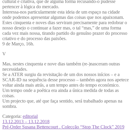
cultural e criativa, que de alguma forma recusando-o pudesse
pertencer à lógica do mercado.
Interessa-nos particularmente esta ideia de um espaço na cidade
onde podemos apresentar algumas das coisas que nos apaixonam.
Estes cinquenta e noves dias serviram precisamente para redobrar o
nosso desejo o continuar a fazer mas, o tal “mas,” de uma forma
cada vez mais nossa, tirando partido do genuíno prazer do processo
criativo e do processo das paixões.
9 de Março, 16h.
V
Mas, nestes cinquenta e nove dias também (re-)nasceram outras
necessidades.
Se a ATER surgiu da revisitação de um dos nossos inícios – e a
SCAR-ID na sequência desse processo – também agora nos apetece
voltar ainda mais atrás, a um tempo antes do tempo económico.
Um tempo onde a poética era ainda a única medida de todas as
coisas.
Um projecto que, até que faça sentido, será trabalhado apenas na
sombra.
Categoria:
editorial
Navegação
Artigo
13.12.2013 – 13.12.2018
anterior:
Artigo
Pré-Order Susana Bettencourt . Colecção “Stop The Clock” 2019
de
seguinte: