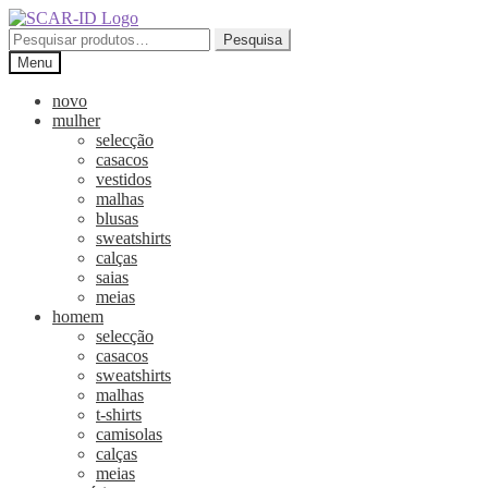
Ir
Saltar
para
para
Pesquisar
Pesquisa
a
o
por:
Menu
navegação
conteúdo
novo
mulher
selecção
casacos
vestidos
malhas
blusas
sweatshirts
calças
saias
meias
homem
selecção
casacos
sweatshirts
malhas
t-shirts
camisolas
calças
meias