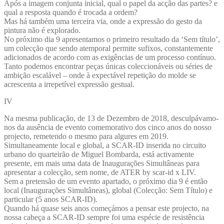
Após a imagem conjunta inicial, qual o papel da acção das partes? e
qual a resposta quando é trocada a ordem?
Mas há também uma terceira via, onde a expressão do gesto da
pintura não é explorado.
No próximo dia 9 apresentamos o primeiro resultado da ‘Sem título’,
um colecção que sendo atemporal permite sufixos, constantemente
adicionados de acordo com as exigências de um processo contínuo.
Tanto podemos encontrar peças únicas coleccionáveis ou séries de
ambição escalável – onde à expectável repetição do molde se
acrescenta a irrepetível expressão gestual.
IV
Na mesma publicação, de 13 de Dezembro de 2018, desculpávamo-
nos da ausência de evento comemorativo dos cinco anos do nosso
projecto, remetendo o mesmo para algures em 2019.
Simultaneamente local e global, a SCAR-ID inserida no circuito
urbano do quarteirão de Miguel Bombarda, está activamente
presente, em mais uma data de Inaugurações Simultâneas para
apresentar a colecção, sem nome, de ATER by scar-id x LIV.
Sem a pretensão de um evento apartado, o próximo dia 9 é então
local (Inaugurações Simultâneas), global (Colecção: Sem Título) e
particular (5 anos SCAR-ID).
Quando há quase seis anos começámos a pensar este projecto, na
nossa cabeça a SCAR-ID sempre foi uma espécie de resistência