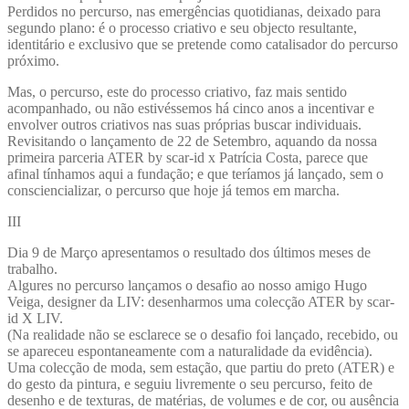
Perdidos no percurso, nas emergências quotidianas, deixado para
segundo plano: é o processo criativo e seu objecto resultante,
identitário e exclusivo que se pretende como catalisador do percurso
próximo.
Mas, o percurso, este do processo criativo, faz mais sentido
acompanhado, ou não estivéssemos há cinco anos a incentivar e
envolver outros criativos nas suas próprias buscar individuais.
Revisitando o lançamento de 22 de Setembro, aquando da nossa
primeira parceria ATER by scar-id x Patrícia Costa, parece que
afinal tínhamos aqui a fundação; e que teríamos já lançado, sem o
consciencializar, o percurso que hoje já temos em marcha.
III
Dia 9 de Março apresentamos o resultado dos últimos meses de
trabalho.
Algures no percurso lançamos o desafio ao nosso amigo Hugo
Veiga, designer da LIV: desenharmos uma colecção ATER by scar-
id X LIV.
(Na realidade não se esclarece se o desafio foi lançado, recebido, ou
se apareceu espontaneamente com a naturalidade da evidência).
Uma colecção de moda, sem estação, que partiu do preto (ATER) e
do gesto da pintura, e seguiu livremente o seu percurso, feito de
desenho e de texturas, de matérias, de volumes e de cor, ou ausência