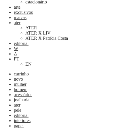
estacionário
arte
exclusivos
marcas
ater
ATER
ATER X LIV
ATER X Patrícia Costa
editorial
W
A
PT
EN
carrinho
novo
mulher
homem
acessórios
joalharia
ater
pele
editorial
interiores
papel