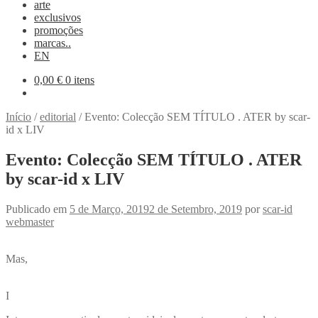
arte
exclusivos
promoções
marcas..
EN
0,00
€
0 itens
Início
/
editorial
/
Evento: Colecção SEM TÍTULO . ATER by scar-
id x LIV
Evento: Colecção SEM TÍTULO . ATER
by scar-id x LIV
Publicado em
5 de Março, 2019
2 de Setembro, 2019
por
scar-id
webmaster
Mas,
I