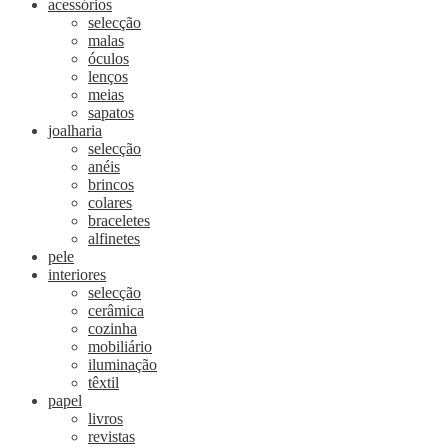
acessórios
selecção
malas
óculos
lenços
meias
sapatos
joalharia
selecção
anéis
brincos
colares
braceletes
alfinetes
pele
interiores
selecção
cerâmica
cozinha
mobiliário
iluminação
têxtil
papel
livros
revistas