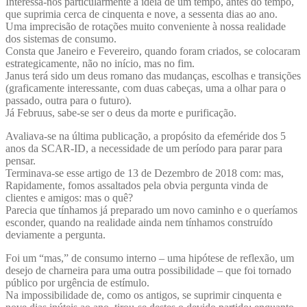
Interessa-nos particularmente a ideia de um tempo, antes do tempo,
que suprimia cerca de cinquenta e nove, a sessenta dias ao ano.
Uma imprecisão de rotações muito conveniente à nossa realidade
dos sistemas de consumo.
Consta que Janeiro e Fevereiro, quando foram criados, se colocaram
estrategicamente, não no início, mas no fim.
Janus terá sido um deus romano das mudanças, escolhas e transições
(graficamente interessante, com duas cabeças, uma a olhar para o
passado, outra para o futuro).
Já Februus, sabe-se ser o deus da morte e purificação.
Avaliava-se na última publicação, a propósito da efeméride dos 5
anos da SCAR-ID, a necessidade de um período para parar para
pensar.
Terminava-se esse artigo de 13 de Dezembro de 2018 com: mas,
Rapidamente, fomos assaltados pela obvia pergunta vinda de
clientes e amigos: mas o quê?
Parecia que tínhamos já preparado um novo caminho e o queríamos
esconder, quando na realidade ainda nem tínhamos construído
deviamente a pergunta.
Foi um “mas,” de consumo interno – uma hipótese de reflexão, um
desejo de charneira para uma outra possibilidade – que foi tornado
público por urgência de estímulo.
Na impossibilidade de, como os antigos, se suprimir cinquenta e