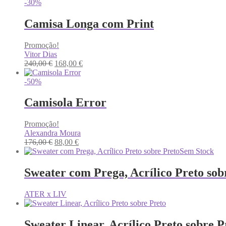
-30%
Camisa Longa com Print
Promoção!
Vitor Dias
O
O
240,00
€
168,00
€
preço
preço
original
atual
-50%
era:
é:
240,00 €.
168,00 €.
Camisola Error
Promoção!
Alexandra Moura
O
O
176,00
€
88,00
€
preço
preço
Sem Stock
original
atual
era:
é:
Sweater com Prega, Acrílico Preto sob
176,00 €.
88,00 €.
ATER x LIV
Sweater Linear, Acrílico Preto sobre P