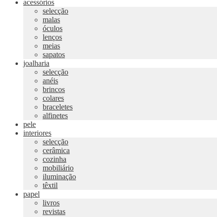
acessórios
selecção
malas
óculos
lenços
meias
sapatos
joalharia
selecção
anéis
brincos
colares
braceletes
alfinetes
pele
interiores
selecção
cerâmica
cozinha
mobiliário
iluminação
têxtil
papel
livros
revistas