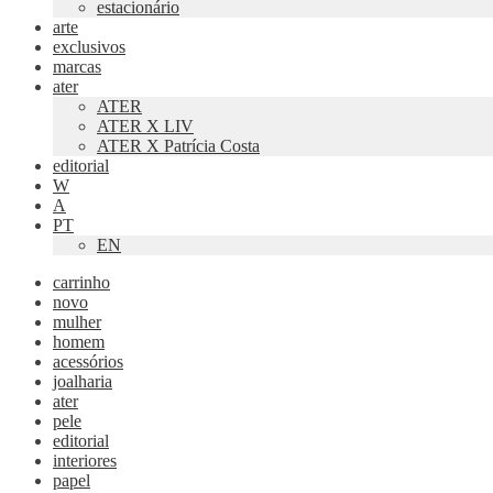
estacionário
arte
exclusivos
marcas
ater
ATER
ATER X LIV
ATER X Patrícia Costa
editorial
W
A
PT
EN
carrinho
novo
mulher
homem
acessórios
joalharia
ater
pele
editorial
interiores
papel