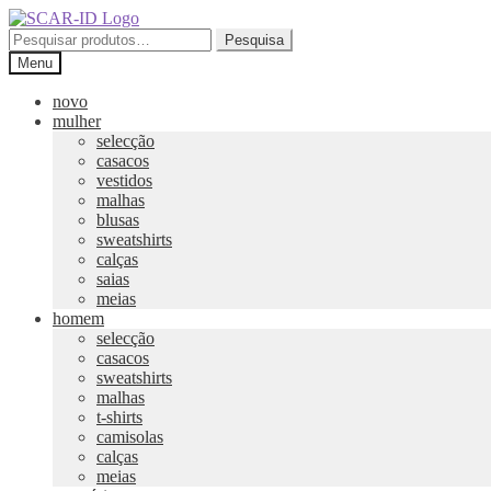
Ir
Saltar
para
para
Pesquisar
Pesquisa
a
o
por:
Menu
navegação
conteúdo
novo
mulher
selecção
casacos
vestidos
malhas
blusas
sweatshirts
calças
saias
meias
homem
selecção
casacos
sweatshirts
malhas
t-shirts
camisolas
calças
meias