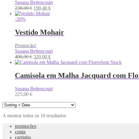
Susana Bettencourt
O
O
238,00
€
190,40
€
preço
preço
original
atual
-20%
era:
é:
238,00 €.
190,40 €.
Vestido Mohair
Promoção!
Susana Bettencourt
O
O
400,00
€
320,00
€
preço
preço
Sem Stock
original
atual
era:
é:
Camisola em Malha Jacquard com Flo
400,00 €.
320,00 €.
Susana Bettencourt
225,00
€
A mostrar todos os 10 resultados
promoções
conta
carrinho