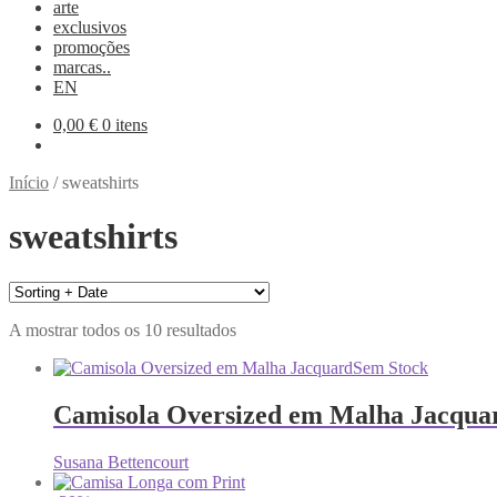
arte
exclusivos
promoções
marcas..
EN
0,00
€
0 itens
Início
/
sweatshirts
sweatshirts
A mostrar todos os 10 resultados
Sem Stock
Camisola Oversized em Malha Jacqua
Susana Bettencourt