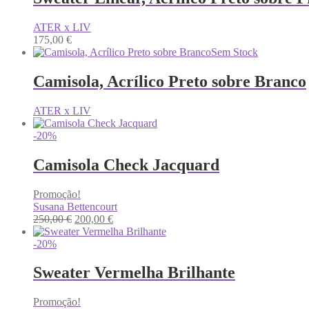
ATER x LIV
175,00
€
Sem Stock
Camisola, Acrílico Preto sobre Branco
ATER x LIV
-20%
Camisola Check Jacquard
Promoção!
Susana Bettencourt
O
O
250,00
€
200,00
€
preço
preço
original
atual
-20%
era:
é:
250,00 €.
200,00 €.
Sweater Vermelha Brilhante
Promoção!