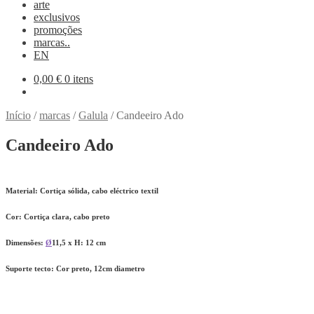
arte
exclusivos
promoções
marcas..
EN
0,00
€
0 itens
Início
/
marcas
/
Galula
/
Candeeiro Ado
Candeeiro Ado
Material:
Cortiça sólida, cabo eléctrico textil
Cor:
Cortiça clara, cabo preto
Dimensões:
Ø
11,5 x H: 12 cm
Suporte tecto:
Cor preto, 12cm diametro