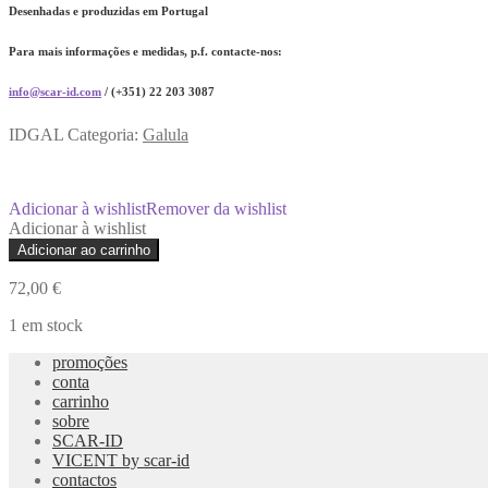
Desenhadas e produzidas em Portugal
Para mais informações e medidas, p.f. contacte-nos:
info@scar-id.com
/ (+351) 22 203 3087
IDGAL
Categoria:
Galula
Adicionar à wishlist
Remover da wishlist
Adicionar à wishlist
Quantidade
Adicionar ao carrinho
de
Candeeiro
72,00
€
Ado
1 em stock
promoções
conta
carrinho
sobre
SCAR-ID
VICENT by scar-id
contactos