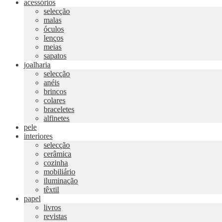
acessórios
selecção
malas
óculos
lenços
meias
sapatos
joalharia
selecção
anéis
brincos
colares
braceletes
alfinetes
pele
interiores
selecção
cerâmica
cozinha
mobiliário
iluminação
têxtil
papel
livros
revistas