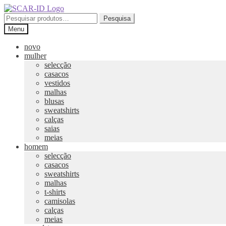
Ir
Saltar
para
para
Pesquisar
Pesquisa
a
o
por:
Menu
navegação
conteúdo
novo
mulher
selecção
casacos
vestidos
malhas
blusas
sweatshirts
calças
saias
meias
homem
selecção
casacos
sweatshirts
malhas
t-shirts
camisolas
calças
meias