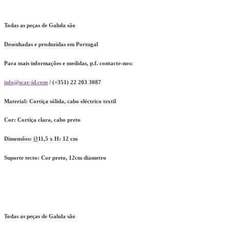
Todas as peças de Galula são
Desenhadas e produzidas em Portugal
Para mais informações e medidas, p.f. contacte-nos:
info@scar-id.com
/ (+351) 22 203 3087
Material:
Cortiça sólida, cabo eléctrico textil
Cor:
Cortiça clara, cabo preto
Dimensões:
Ø
11,5 x H: 12 cm
Suporte tecto:
Cor preto, 12cm diametro
Todas as peças de Galula são