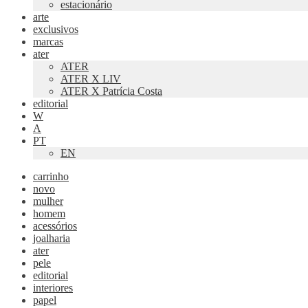
estacionário
arte
exclusivos
marcas
ater
ATER
ATER X LIV
ATER X Patrícia Costa
editorial
W
A
PT
EN
carrinho
novo
mulher
homem
acessórios
joalharia
ater
pele
editorial
interiores
papel