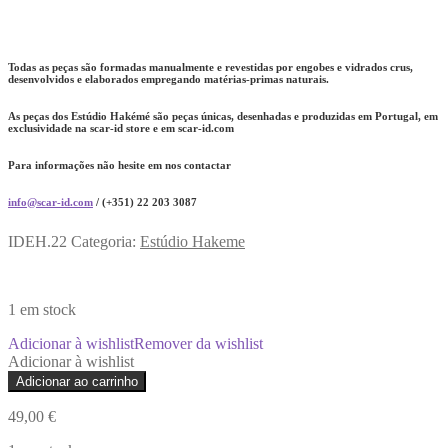
Todas as peças são formadas manualmente e revestidas por engobes e vidrados crus,
desenvolvidos e elaborados empregando matérias-primas naturais.
As peças dos Estúdio Hakémé são peças únicas, desenhadas e produzidas em Portugal, em
exclusividade na scar-id store e em scar-id.com
Para informações não hesite em nos contactar
info@scar-id.com
/ (+351) 22 203 3087
IDEH.22
Categoria:
Estúdio Hakeme
1 em stock
Adicionar à wishlist
Remover da wishlist
Adicionar à wishlist
Quantidade
Adicionar ao carrinho
de
Prato
49,00
€
Raso