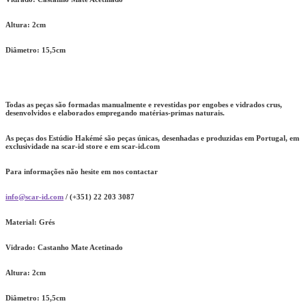
Altura: 2cm
Diâmetro: 15,5cm
Todas as peças são formadas manualmente e revestidas por engobes e vidrados crus,
desenvolvidos e elaborados empregando matérias-primas naturais.
As peças dos Estúdio Hakémé são peças únicas, desenhadas e produzidas em Portugal, em
exclusividade na scar-id store e em scar-id.com
Para informações não hesite em nos contactar
info@scar-id.com
/ (+351) 22 203 3087
Material: Grés
Vidrado: Castanho Mate Acetinado
Altura: 2cm
Diâmetro: 15,5cm