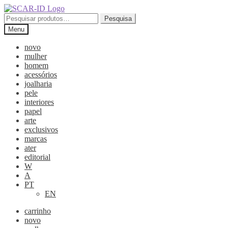
Ir
Saltar
para
para
Pesquisar
Pesquisa
a
o
por:
Menu
navegação
conteúdo
novo
mulher
homem
acessórios
joalharia
pele
interiores
papel
arte
exclusivos
marcas
ater
editorial
W
A
PT
EN
carrinho
novo