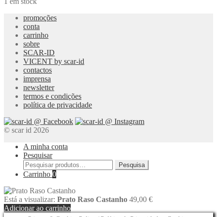
Castanho
1 em stock
promoções
conta
carrinho
sobre
SCAR-ID
VICENT by scar-id
contactos
imprensa
newsletter
termos e condições
política de privacidade
© scar id 2026
A minha conta
Pesquisar
Pesquisar
Pesquisa
por:
Carrinho
0
Está a visualizar:
Prato Raso Castanho
49,00
€
Adicionar ao carrinho