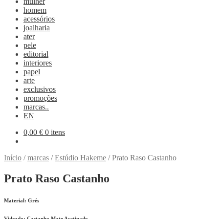
mulher
homem
acessórios
joalharia
ater
pele
editorial
interiores
papel
arte
exclusivos
promoções
marcas..
EN
0,00
€
0 itens
Início
/
marcas
/
Estúdio Hakeme
/
Prato Raso Castanho
Prato Raso Castanho
Material: Grés
Vidrado: Castanho Mate Acetinado