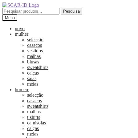
Ir
Saltar
para
para
Pesquisar
Pesquisa
a
o
por:
Menu
navegação
conteúdo
novo
mulher
selecção
casacos
vestidos
malhas
blusas
sweatshirts
calças
saias
meias
homem
selecção
casacos
sweatshirts
malhas
t-shirts
camisolas
calças
meias