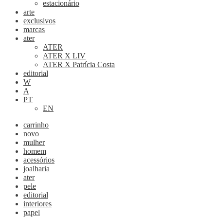
estacionário
arte
exclusivos
marcas
ater
ATER
ATER X LIV
ATER X Patrícia Costa
editorial
W
A
PT
EN
carrinho
novo
mulher
homem
acessórios
joalharia
ater
pele
editorial
interiores
papel