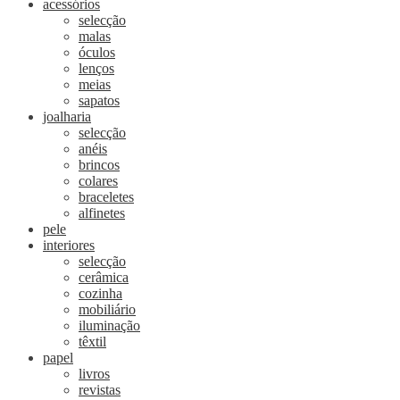
acessórios
selecção
malas
óculos
lenços
meias
sapatos
joalharia
selecção
anéis
brincos
colares
braceletes
alfinetes
pele
interiores
selecção
cerâmica
cozinha
mobiliário
iluminação
têxtil
papel
livros
revistas