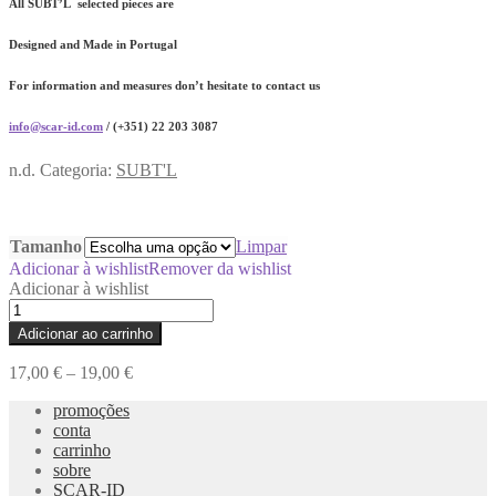
All SUBT’L selected pieces are
Designed and Made in Portugal
For information and measures don’t hesitate to contact us
info@scar-id.com
/ (+351) 22 203 3087
n.d.
Categoria:
SUBT'L
Tamanho
Limpar
Adicionar à wishlist
Remover da wishlist
Adicionar à wishlist
Quantidade
de
Adicionar ao carrinho
Brincos
Amarelos
17,00
€
–
19,00
€
Grelha
EST'L
promoções
02
conta
carrinho
sobre
SCAR-ID