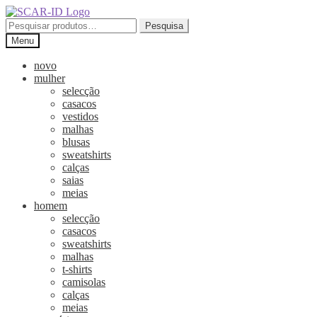
Ir
Saltar
para
para
Pesquisar
Pesquisa
a
o
por:
Menu
navegação
conteúdo
novo
mulher
selecção
casacos
vestidos
malhas
blusas
sweatshirts
calças
saias
meias
homem
selecção
casacos
sweatshirts
malhas
t-shirts
camisolas
calças
meias