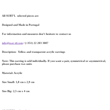
All SUBT’L selected pieces are
Designed and Made in Portugal
For information and measures don’t hesitate to contact us
info@scar-id.com
/ (+351) 22 203 3087
Description:
Yellow and transparent acrylic earrings
Note:
This earring is sold individually. If you want a pair, symmetrical or asymmetrical,
please purchase two units
Material:
Acrylic
Size Small:
1,8 cm x 2,9 cm
Size Big:
2,5 cm x 4 cm