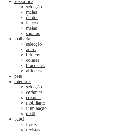
acessórios
selecção
malas
óculos
lenços
meias
sapatos
joalharia
selecção
anéis
brincos
colares
braceletes
alfinetes
pele
interiores
selecção
cerâmica
cozinha
mobiliário
iluminação
têxtil
papel
livros
revistas