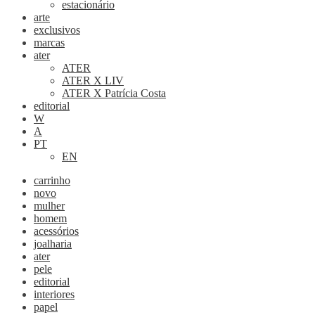
estacionário
arte
exclusivos
marcas
ater
ATER
ATER X LIV
ATER X Patrícia Costa
editorial
W
A
PT
EN
carrinho
novo
mulher
homem
acessórios
joalharia
ater
pele
editorial
interiores
papel