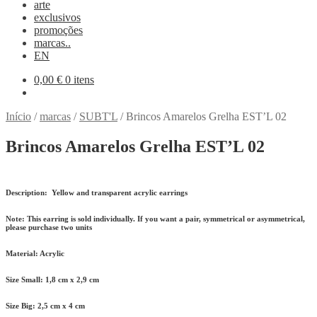
arte
exclusivos
promoções
marcas..
EN
0,00
€
0 itens
Início
/
marcas
/
SUBT'L
/
Brincos Amarelos Grelha EST’L 02
Brincos Amarelos Grelha EST’L 02
Description:
Yellow and transparent acrylic earrings
Note:
This earring is sold individually. If you want a pair, symmetrical or asymmetrical,
please purchase two units
Material:
Acrylic
Size Small:
1,8 cm x 2,9 cm
Size Big:
2,5 cm x 4 cm