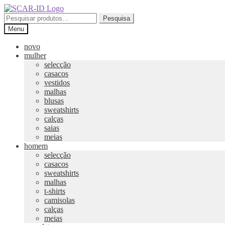
Ir
Saltar
para
para
Pesquisar
Pesquisa
a
o
por:
Menu
navegação
conteúdo
novo
mulher
selecção
casacos
vestidos
malhas
blusas
sweatshirts
calças
saias
meias
homem
selecção
casacos
sweatshirts
malhas
t-shirts
camisolas
calças
meias