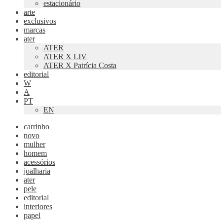
estacionário
arte
exclusivos
marcas
ater
ATER
ATER X LIV
ATER X Patrícia Costa
editorial
W
A
PT
EN
carrinho
novo
mulher
homem
acessórios
joalharia
ater
pele
editorial
interiores
papel