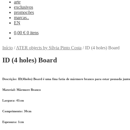
arte
exclusivos
promoções
marcas..
EN
0,00
€
0 itens
Início
/
ATER objects by Sílvia Pinto Costa
/
ID (4 holes) Board
ID (4 holes) Board
Descrição:
ID(4holes) Board é uma fina fatia de mármore branco para estar pousada junto
Material:
Mármore Branco
Largura:
41cm
Comprimento:
30cm
Espessura:
1cm