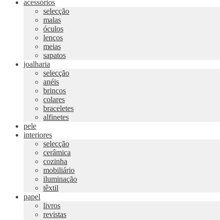
acessórios
selecção
malas
óculos
lenços
meias
sapatos
joalharia
selecção
anéis
brincos
colares
braceletes
alfinetes
pele
interiores
selecção
cerâmica
cozinha
mobiliário
iluminação
têxtil
papel
livros
revistas