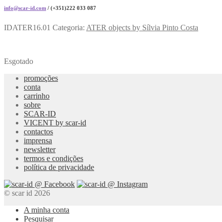
info@scar-id.com
/ (+351)222 033 087
IDATER16.01
Categoria:
ATER objects by Sílvia Pinto Costa
Esgotado
promoções
conta
carrinho
sobre
SCAR-ID
VICENT by scar-id
contactos
imprensa
newsletter
termos e condições
política de privacidade
© scar id 2026
A minha conta
Pesquisar