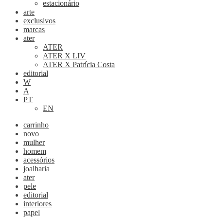
estacionário
arte
exclusivos
marcas
ater
ATER
ATER X LIV
ATER X Patrícia Costa
editorial
W
A
PT
EN
carrinho
novo
mulher
homem
acessórios
joalharia
ater
pele
editorial
interiores
papel