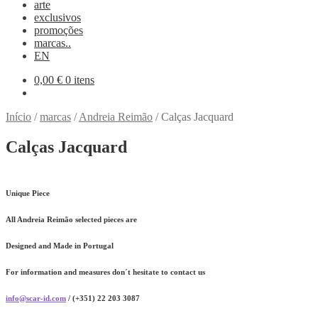
arte
exclusivos
promoções
marcas..
EN
0,00
€
0 itens
Início
/
marcas
/
Andreia Reimão
/
Calças Jacquard
Calças Jacquard
Unique Piece
All Andreia Reimão selected pieces are
Designed and Made in Portugal
For information and measures don´t hesitate to contact us
info@scar-id.com
/ (+351) 22 203 3087