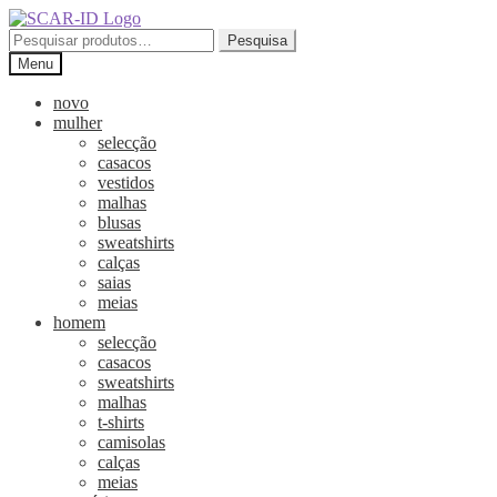
Ir
Saltar
para
para
Pesquisar
Pesquisa
a
o
por:
Menu
navegação
conteúdo
novo
mulher
selecção
casacos
vestidos
malhas
blusas
sweatshirts
calças
saias
meias
homem
selecção
casacos
sweatshirts
malhas
t-shirts
camisolas
calças
meias