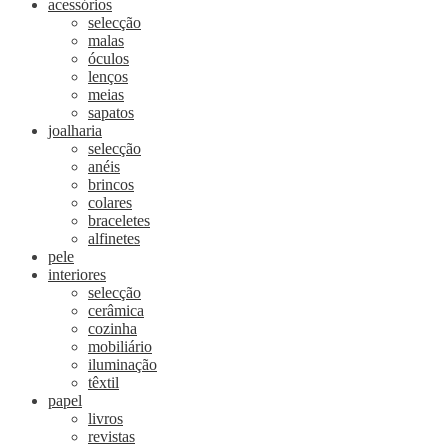
acessórios
selecção
malas
óculos
lenços
meias
sapatos
joalharia
selecção
anéis
brincos
colares
braceletes
alfinetes
pele
interiores
selecção
cerâmica
cozinha
mobiliário
iluminação
têxtil
papel
livros
revistas