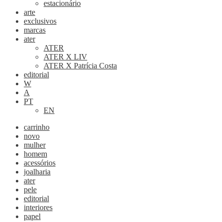
estacionário
arte
exclusivos
marcas
ater
ATER
ATER X LIV
ATER X Patrícia Costa
editorial
W
A
PT
EN
carrinho
novo
mulher
homem
acessórios
joalharia
ater
pele
editorial
interiores
papel