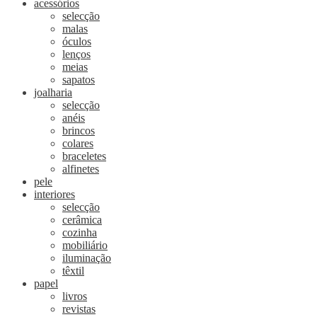
acessórios
selecção
malas
óculos
lenços
meias
sapatos
joalharia
selecção
anéis
brincos
colares
braceletes
alfinetes
pele
interiores
selecção
cerâmica
cozinha
mobiliário
iluminação
têxtil
papel
livros
revistas