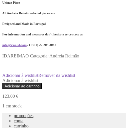
Unique Piece
All Andreia Reimão selected pieces are
Designed and Made in Portugal
For information and measures don´t hesitate to contact us
info@scar-id.com
/ (+351) 22 203 3087
IDAREIMAO
Categoria:
Andreia Reimão
Adicionar à wishlist
Remover da wishlist
Adicionar à wishlist
Quantidade
Adicionar ao carrinho
de
Colete
123,00
€
Tricotado
1 em stock
promoções
conta
carrinho