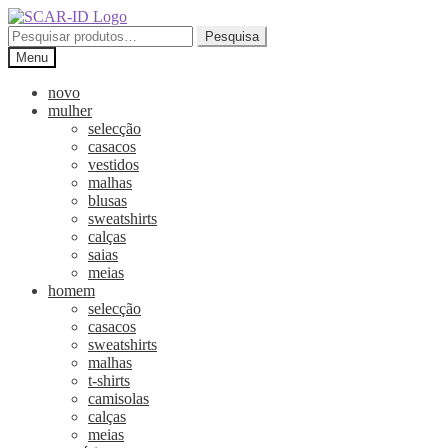
Ir
Saltar
para
para
Pesquisar
Pesquisa
a
o
por:
Menu
navegação
conteúdo
novo
mulher
selecção
casacos
vestidos
malhas
blusas
sweatshirts
calças
saias
meias
homem
selecção
casacos
sweatshirts
malhas
t-shirts
camisolas
calças
meias