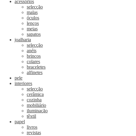
acessórios
selecção
malas
óculos
lenços
meias
sapatos
joalharia
selecção
anéis
brincos
colares
braceletes
alfinetes
pele
interiores
selecção
cerâmica
cozinha
mobiliário
iluminação
têxtil
papel
livros
revistas