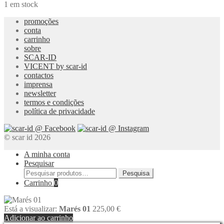
1 em stock
promoções
conta
carrinho
sobre
SCAR-ID
VICENT by scar-id
contactos
imprensa
newsletter
termos e condições
política de privacidade
© scar id 2026
A minha conta
Pesquisar
Pesquisar
Pesquisa
por:
Carrinho
0
Está a visualizar:
Marés 01
225,00
€
Adicionar ao carrinho