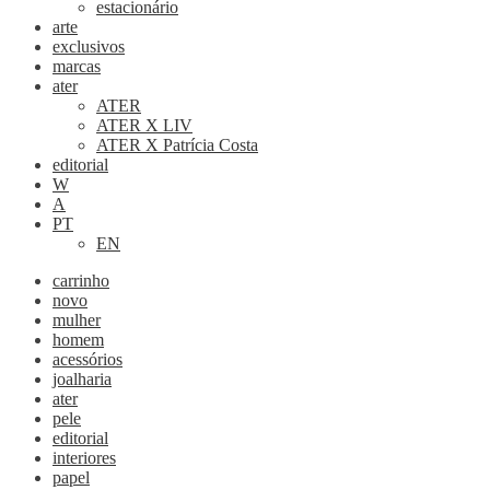
estacionário
arte
exclusivos
marcas
ater
ATER
ATER X LIV
ATER X Patrícia Costa
editorial
W
A
PT
EN
carrinho
novo
mulher
homem
acessórios
joalharia
ater
pele
editorial
interiores
papel