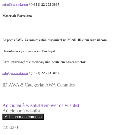
info@scar-id.com
/ (+351) 22 203 3087
Material:
Porcelana
As peças AWA Ceramics estão disponível na SCAR-ID e em scar-id.com
Desenhado e produzido em Portugal
Para informações e medidas, não hesite em nos contactar
info@scar-id.com
/ (+351) 22 203 3087
ID.AWA-5
Categoria:
AWA Ceramics
Adicionar à wishlist
Remover da wishlist
Adicionar à wishlist
Quantidade
Adicionar ao carrinho
de
Marés
225,00
€
01