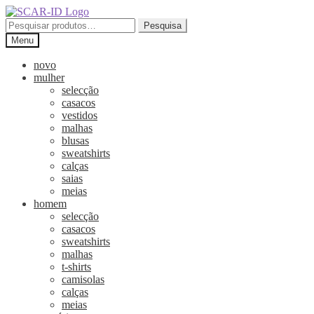
Ir
Saltar
para
para
Pesquisar
Pesquisa
a
o
por:
Menu
navegação
conteúdo
novo
mulher
selecção
casacos
vestidos
malhas
blusas
sweatshirts
calças
saias
meias
homem
selecção
casacos
sweatshirts
malhas
t-shirts
camisolas
calças
meias