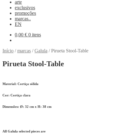
arte
exclusivos
promoções
marcas..
EN
0,00
€
0 itens
Início
/
marcas
/
Galula
/
Pirueta Stool-Table
Pirueta Stool-Table
Material:
Cortiça sólida
Cor:
Cortiça clara
Dimensões:
Ø: 32 cm x H: 38 cm
All Galula selected pieces are