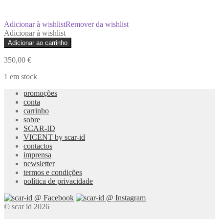
Adicionar à wishlist
Remover da wishlist
Adicionar à wishlist
Quantidade
Adicionar ao carrinho
de
Pirueta
350,00
€
Stool-
Table
1 em stock
promoções
conta
carrinho
sobre
SCAR-ID
VICENT by scar-id
contactos
imprensa
newsletter
termos e condições
política de privacidade
© scar id 2026