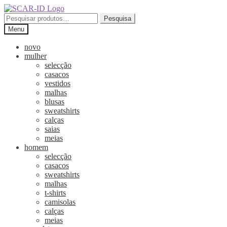
Ir
Saltar
para
para
Pesquisar
Pesquisa
a
o
por:
Menu
navegação
conteúdo
novo
mulher
selecção
casacos
vestidos
malhas
blusas
sweatshirts
calças
saias
meias
homem
selecção
casacos
sweatshirts
malhas
t-shirts
camisolas
calças
meias