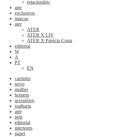
estacionário
arte
exclusivos
marcas
ater
ATER
ATER X LIV
ATER X Patrícia Costa
editorial
W
A
PT
EN
carrinho
novo
mulher
homem
acessórios
joalharia
ater
pele
editorial
interiores
papel