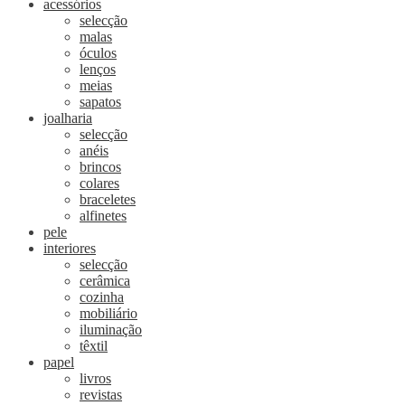
acessórios
selecção
malas
óculos
lenços
meias
sapatos
joalharia
selecção
anéis
brincos
colares
braceletes
alfinetes
pele
interiores
selecção
cerâmica
cozinha
mobiliário
iluminação
têxtil
papel
livros
revistas