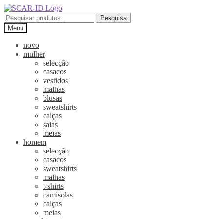
Ir
Saltar
para
para
Pesquisar
Pesquisa
a
o
por:
Menu
navegação
conteúdo
novo
mulher
selecção
casacos
vestidos
malhas
blusas
sweatshirts
calças
saias
meias
homem
selecção
casacos
sweatshirts
malhas
t-shirts
camisolas
calças
meias