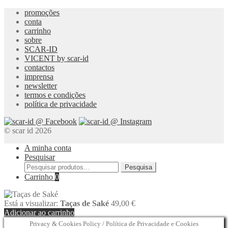
promoções
conta
carrinho
sobre
SCAR-ID
VICENT by scar-id
contactos
imprensa
newsletter
termos e condições
política de privacidade
© scar id 2026
A minha conta
Pesquisar
Pesquisar
Pesquisa
por:
Carrinho
0
Está a visualizar:
Taças de Saké
49,00
€
Adicionar ao carrinho
Privacy & Cookies Policy / Política de Privacidade e Cookies