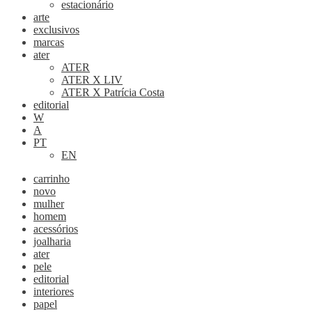
estacionário
arte
exclusivos
marcas
ater
ATER
ATER X LIV
ATER X Patrícia Costa
editorial
W
A
PT
EN
carrinho
novo
mulher
homem
acessórios
joalharia
ater
pele
editorial
interiores
papel