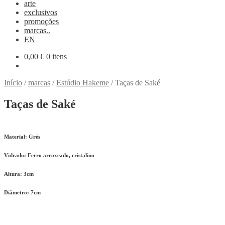
arte
exclusivos
promoções
marcas..
EN
0,00
€
0 itens
Início
/
marcas
/
Estúdio Hakeme
/
Taças de Saké
Taças de Saké
Material: Grés
Vidrado: Ferro arroxeado, cristalino
Altura: 3cm
Diâmetro: 7cm