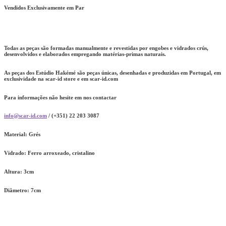
Vendidos Exclusivamente em Par
Todas as peças são formadas manualmente e revestidas por engobes e vidrados crús,
desenvolvidos e elaborados empregando matérias-primas naturais.
As peças dos Estúdio Hakémé são peças únicas, desenhadas e produzidas em Portugal, em
exclusividade na scar-id store e em scar-id.com
Para informações não hesite em nos contactar
info@scar-id.com
/ (+351) 22 203 3087
Material: Grés
Vidrado: Ferro arroxeado, cristalino
Altura: 3cm
Diâmetro: 7cm