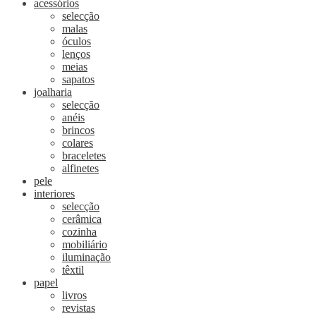
acessórios
selecção
malas
óculos
lenços
meias
sapatos
joalharia
selecção
anéis
brincos
colares
braceletes
alfinetes
pele
interiores
selecção
cerâmica
cozinha
mobiliário
iluminação
têxtil
papel
livros
revistas