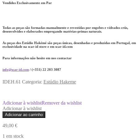
Vendidos Exclusivamente em Par
Todas as peças são formadas manualmente e revestidas por engobes e vidrados crús,
desenvolvidos e elaborados empregando matérias-primas naturais.
As peças dos Estúdio Hakémé são peças únicas, desenhadas e produzidas em Portugal, em
exclusividade na scar-id store e em scar-id.com
Para informações não hesite em nos contactar
info@scar-id.com
/ (+351) 22 203 3087
IDEH.61
Categoria:
Estúdio Hakeme
Adicionar à wishlist
Remover da wishlist
Adicionar à wishlist
Quantidade
Adicionar ao carrinho
de
Taças
49,00
€
de
Saké
1 em stock