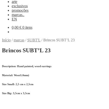
arte
exclusivos
promoções
marcas..
EN
0,00
€
0 itens
Início
/
marcas
/
SUBT'L
/
Brincos SUBT’L 23
Brincos SUBT’L 23
Description:
Hand painted, wood earrings
Material:
Wood (4mm)
Size Small:
2,5 cm x 2,5cm
Size Big:
3,5cm x 3,5cm