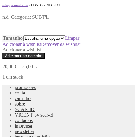
info@scar-id.com
/ (+351) 22 203 3087
n.d.
Categoria:
SUBT'L
Tamanho
Limpar
Adicionar à wishlist
Remover da wishlist
Adicionar à wishlist
Quantidade
Adicionar ao carrinho
de
Brincos
20,00
€
–
25,00
€
SUBT'L
23
1 em stock
promoções
conta
carrinho
sobre
SCAR-ID
VICENT by scar-id
contactos
imprensa
newsletter
termos e condições