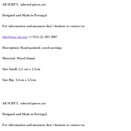
All SUBT’L selected pieces are
Designed and Made in Portugal
For information and measures don´t hesitate to contact us
info@scar-id.com
/ (+351) 22 203 3087
Description:
Hand painted, wood earrings
Material:
Wood (4mm)
Size Small:
2,5 cm x 2,5cm
Size Big:
3,5cm x 3,5cm
All SUBT’L selected pieces are
Designed and Made in Portugal
For information and measures don´t hesitate to contact us