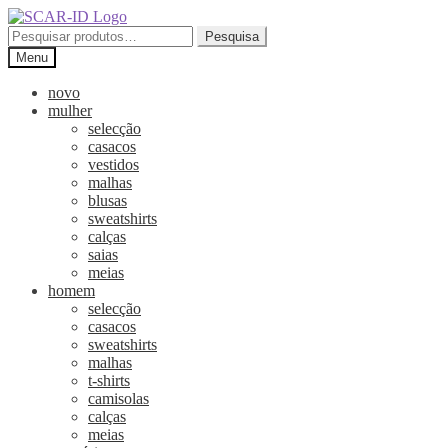
Ir
Saltar
para
para
Pesquisar
Pesquisa
a
o
por:
Menu
navegação
conteúdo
novo
mulher
selecção
casacos
vestidos
malhas
blusas
sweatshirts
calças
saias
meias
homem
selecção
casacos
sweatshirts
malhas
t-shirts
camisolas
calças
meias