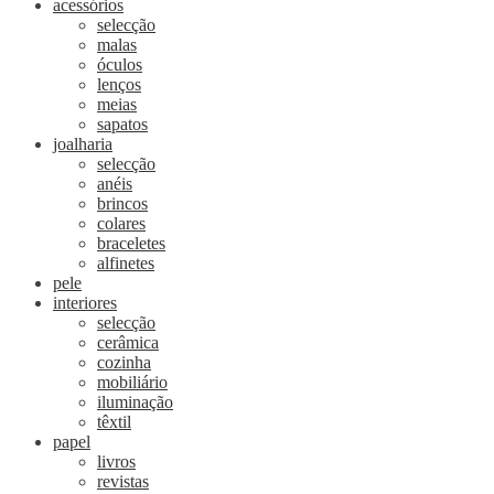
acessórios
selecção
malas
óculos
lenços
meias
sapatos
joalharia
selecção
anéis
brincos
colares
braceletes
alfinetes
pele
interiores
selecção
cerâmica
cozinha
mobiliário
iluminação
têxtil
papel
livros
revistas