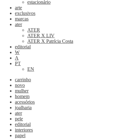
estacionário
arte
exclusivos
marcas
ater
ATER
ATER X LIV
ATER X Patrícia Costa
editorial
W
A
PT
EN
carrinho
novo
mulher
homem
acessórios
joalharia
ater
pele
editorial
interiores
papel