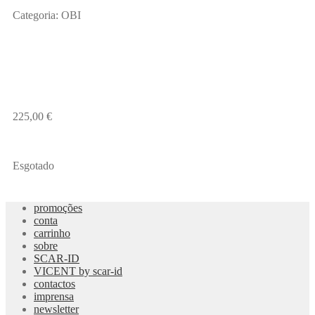
Categoria:
OBI
225,00
€
Esgotado
promoções
conta
carrinho
sobre
SCAR-ID
VICENT by scar-id
contactos
imprensa
newsletter