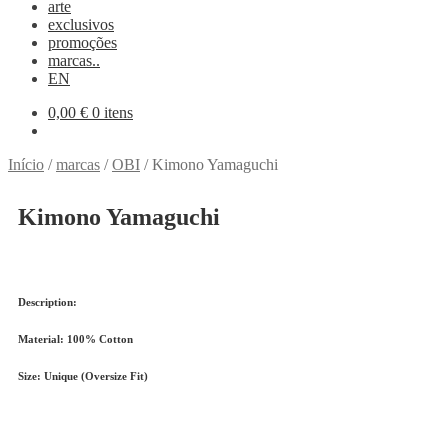
arte
exclusivos
promoções
marcas..
EN
0,00
€
0 itens
Início
/
marcas
/
OBI
/
Kimono Yamaguchi
Kimono Yamaguchi
Description:
Material:
100% Cotton
Size:
Unique (Oversize Fit)