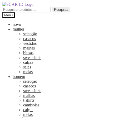
Pesquisa
Menu
novo
mulher
selecção
casacos
vestidos
malhas
blusas
sweatshirts
calças
saias
meias
homem
selecção
casacos
sweatshirts
malhas
t-shirts
camisolas
calças
meias