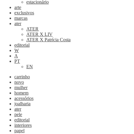
estacionário
arte
exclusivos
marcas
ater
ATER
ATER X LIV
ATER X Patrícia Costa
editorial
W
A
PT
EN
carrinho
novo
mulher
homem
acessórios
joalharia
ater
pele
editorial
interiores
papel