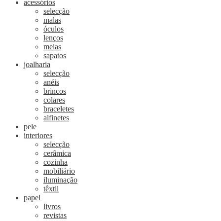
acessórios
selecção
malas
óculos
lenços
meias
sapatos
joalharia
selecção
anéis
brincos
colares
braceletes
alfinetes
pele
interiores
selecção
cerâmica
cozinha
mobiliário
iluminação
têxtil
papel
livros
revistas