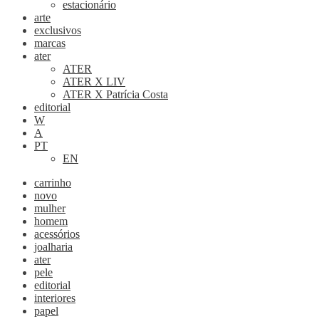
estacionário
arte
exclusivos
marcas
ater
ATER
ATER X LIV
ATER X Patrícia Costa
editorial
W
A
PT
EN
carrinho
novo
mulher
homem
acessórios
joalharia
ater
pele
editorial
interiores
papel