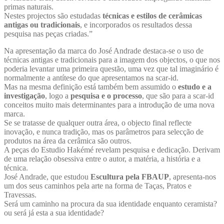
primas naturais.
Nestes projectos são estudadas
técnicas e estilos de cerâmicas
antigas ou tradicionais
, e incorporados os resultados dessa
pesquisa nas peças criadas.”
Na apresentação da marca do José Andrade destaca-se o uso de
técnicas antigas e tradicionais para a imagem dos objectos, o que nos
poderia levantar uma primeira questão, uma vez que tal imaginário é
normalmente a antítese do que apresentamos na scar-id.
Mas na mesma definição está também bem assumido o
estudo e a
investigação
, logo a
pesquisa e o processo
, que são para a scar-id
conceitos muito mais determinantes para a introdução de uma nova
marca.
Se se tratasse de qualquer outra área, o objecto final reflecte
inovação, e nunca tradição, mas os parâmetros para selecção de
produtos na área da cerâmica são outros.
A peças do Estudio Hakémé revelam pesquisa e dedicação. Derivam
de uma relação obsessiva entre o autor, a matéria, a história e a
técnica.
José Andrade, que estudou
Escultura pela FBAUP
, apresenta-nos
um dos seus caminhos pela arte na forma de Taças, Pratos e
Travessas.
Será um caminho na procura da sua identidade enquanto ceramista?
ou será já esta a sua identidade?