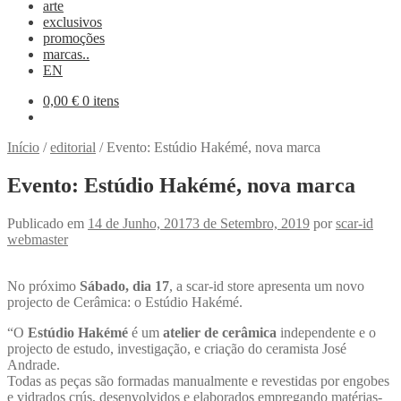
arte
exclusivos
promoções
marcas..
EN
0,00
€
0 itens
Início
/
editorial
/
Evento: Estúdio Hakémé, nova marca
Evento: Estúdio Hakémé, nova marca
Publicado em
14 de Junho, 2017
3 de Setembro, 2019
por
scar-id
webmaster
No próximo
Sábado, dia 17
, a scar-id store apresenta um novo
projecto de Cerâmica: o Estúdio Hakémé.
“O
Estúdio Hakémé
é um
atelier de cerâmica
independente e o
projecto de estudo, investigação, e criação do ceramista José
Andrade.
Todas as peças são formadas manualmente e revestidas por engobes
e vidrados crús, desenvolvidos e elaborados empregando matérias-