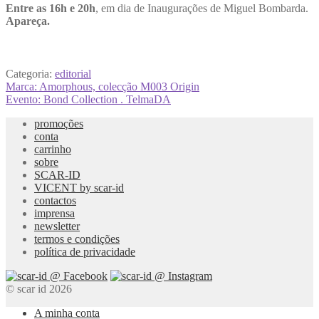
Entre as 16h e 20h
, em dia de Inaugurações de Miguel Bombarda.
Apareça.
Categoria:
editorial
Navegação
Artigo
Marca: Amorphous, colecção M003 Origin
anterior:
Artigo
Evento: Bond Collection . TelmaDA
de
seguinte:
promoções
artigos
conta
carrinho
sobre
SCAR-ID
VICENT by scar-id
contactos
imprensa
newsletter
termos e condições
política de privacidade
© scar id 2026
A minha conta