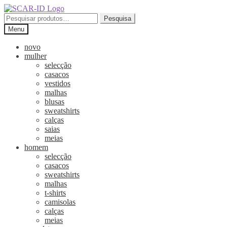
Ir
Saltar
para
para
Pesquisar
Pesquisa
a
o
por:
Menu
navegação
conteúdo
novo
mulher
selecção
casacos
vestidos
malhas
blusas
sweatshirts
calças
saias
meias
homem
selecção
casacos
sweatshirts
malhas
t-shirts
camisolas
calças
meias