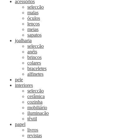
acessórios
selecção
malas
óculos
lenços
meias
sapatos
joalharia
selecção
anéis
brincos
colares
braceletes
alfinetes
pele
interiores
selecção
cerâmica
cozinha
mobiliário
iluminação
têxtil
papel
livros
revistas