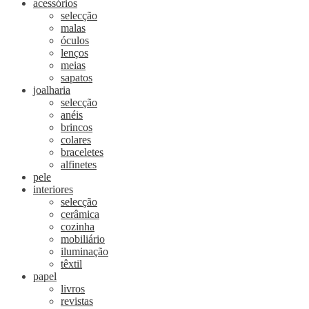
acessórios
selecção
malas
óculos
lenços
meias
sapatos
joalharia
selecção
anéis
brincos
colares
braceletes
alfinetes
pele
interiores
selecção
cerâmica
cozinha
mobiliário
iluminação
têxtil
papel
livros
revistas