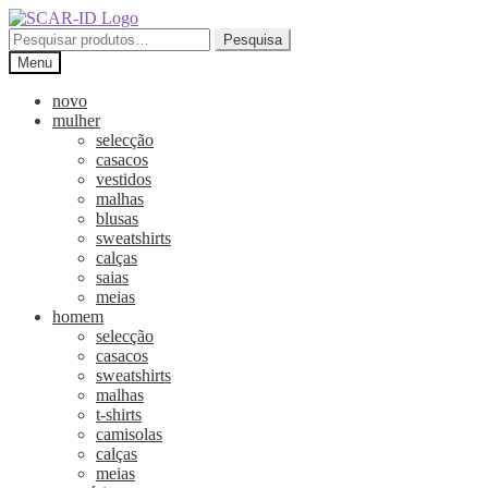
Ir
Saltar
para
para
Pesquisar
Pesquisa
a
o
por:
Menu
navegação
conteúdo
novo
mulher
selecção
casacos
vestidos
malhas
blusas
sweatshirts
calças
saias
meias
homem
selecção
casacos
sweatshirts
malhas
t-shirts
camisolas
calças
meias