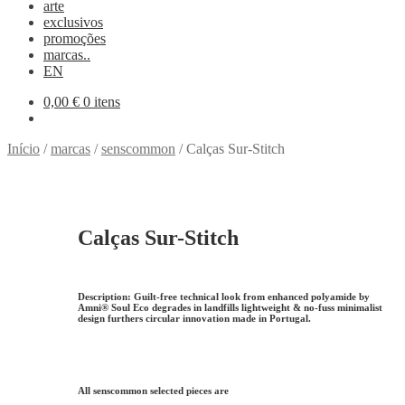
arte
exclusivos
promoções
marcas..
EN
0,00
€
0 itens
Início
/
marcas
/
senscommon
/
Calças Sur-Stitch
Calças Sur-Stitch
Description:
Guilt-free technical look from enhanced polyamide by
Amni® Soul Eco degrades in landfills lightweight & no-fuss minimalist
design furthers circular innovation made in Portugal.
All senscommon selected pieces are