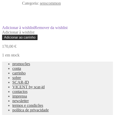
Categoria:
senscommon
Adicionar à wishlist
Remover da wishlist
Adicionar à wishlist
Quantidade
Adicionar ao carrinho
de
Calças
170,00
€
Sur-
Stitch
1 em stock
promoções
conta
carrinho
sobre
SCAR-ID
VICENT by scar-id
contactos
imprensa
newsletter
termos e condições
política de privacidade