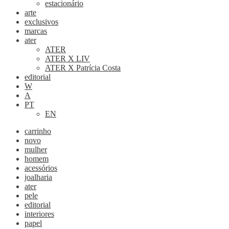
estacionário
arte
exclusivos
marcas
ater
ATER
ATER X LIV
ATER X Patrícia Costa
editorial
W
A
PT
EN
carrinho
novo
mulher
homem
acessórios
joalharia
ater
pele
editorial
interiores
papel