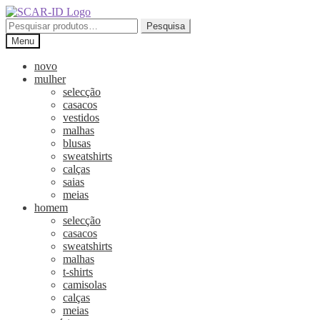
Ir
Saltar
para
para
Pesquisar
Pesquisa
a
o
por:
Menu
navegação
conteúdo
novo
mulher
selecção
casacos
vestidos
malhas
blusas
sweatshirts
calças
saias
meias
homem
selecção
casacos
sweatshirts
malhas
t-shirts
camisolas
calças
meias