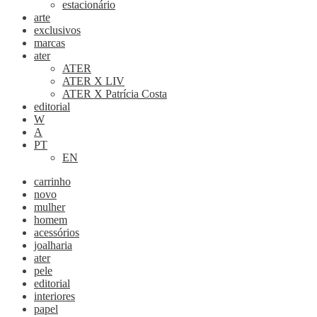
estacionário
arte
exclusivos
marcas
ater
ATER
ATER X LIV
ATER X Patrícia Costa
editorial
W
A
PT
EN
carrinho
novo
mulher
homem
acessórios
joalharia
ater
pele
editorial
interiores
papel