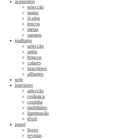
acessórios
selecção
malas
óculos
lenços
meias
sapatos
joalharia
selecção
anéis
brincos
colares
braceletes
alfinetes
pele
interiores
selecção
cerâmica
cozinha
mobiliário
iluminação
têxtil
papel
livros
revistas